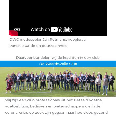
DWC medespeler Jan Rotmans, hoogleraar
transitiekunde en duurzaamheid
Daarvoor bundelen wij de krachten in een club:
De Waard€volle Club
Wij zijn een club professionals uit het Betaald Voetbal,
voetbalclubs, bedrijven en wetenschappers die in de
corona-crisis op zoek zijn gegaan naar hoe clubs gezond