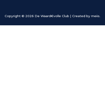
Copyright © 2026
De Waard€volle Club
| Created by meiis.