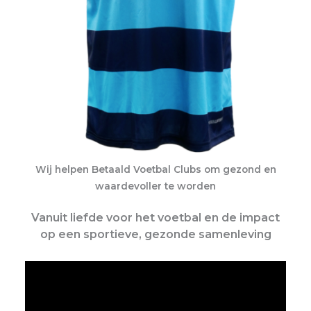
Wij helpen Betaald Voetbal Clubs om gezond en
waardevoller te worden
Vanuit liefde voor het voetbal en de impact
op een sportieve, gezonde samenleving