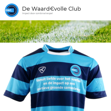
Ga
De Waard€volle Club
naar
Impact door combinatiespel
de
inhoud